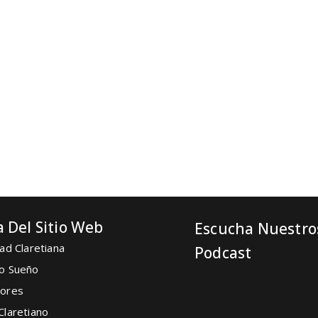
 Del Sitio Web
Escucha Nuestro
ad Claretiana
Podcast
o Sueño
ores
Claretiano