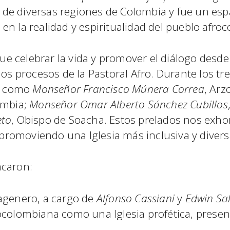
e diversas regiones de Colombia y fue un espa
ia en la realidad y espiritualidad del pueblo afr
fue celebrar la vida y promover el diálogo desde
los procesos de la Pastoral Afro. Durante los tr
s, como
Monseñor Francisco Múnera Correa
, Arz
ombia;
Monseñor Omar Alberto Sánchez Cubillos
eto
, Obispo de Soacha. Estos prelados nos exho
 promoviendo una Iglesia más inclusiva y diversa
acaron:
tagenero, a cargo de
Alfonso Cassiani
y
Edwin Sa
rocolombiana como una Iglesia profética, prese