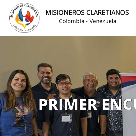
Ir
MISIONEROS CLARETIANOS
al
Colombia - Venezuela
contenido
PRIMER ENC