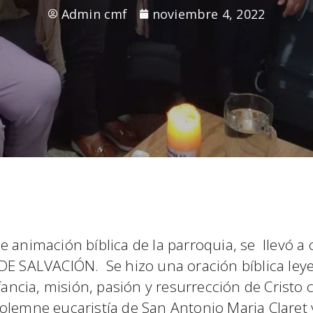
Admin cmf
noviembre 4, 2022
 animación bíblica de la parroquia, se llevó a 
 DE SALVACIÓN. Se hizo una oración bíblica le
fancia, misión, pasión y resurrección de Cristo 
a solemne eucaristía de San Antonio Maria Claret