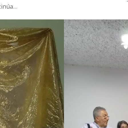
tinúa…