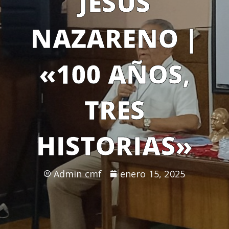
JESÚS
NAZARENO |
«100 AÑOS,
TRES
HISTORIAS»
Admin cmf
enero 15, 2025