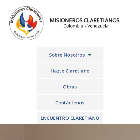
Ir
al
MISIONEROS CLARETIANOS
contenido
Colombia - Venezuela
Sobre Nosotros
Hazte Claretiano
Obras
Contáctenos
ENCUENTRO CLARETIANO