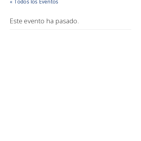
« Todos los Eventos
Este evento ha pasado.
JUNTA
ECONÓMICA
(HASTA EL 4
DE