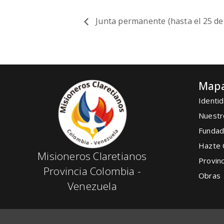
Junta permanente (hasta el 25 d
Mapa
Identid
Nuestr
Fundad
Hazte 
Misioneros Claretianos
Provinc
Provincia Colombia -
Obras
Venezuela