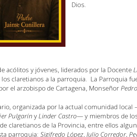
Dios.
 de acólitos y jóvenes, liderados por la Docente
L
e los claretianos a la parroquia. La Parroquia f
 por el arzobispo de Cartagena, Monseñor
Pedro
io, organizada por la actual comunidad local 
ier Pulgarín
y
Linder Castro
— y miembros de los
de claretianos de la Provincia, entre ellos algu
sta parroquia:
Sigifredo López
,
Julio Corredor
,
Pe