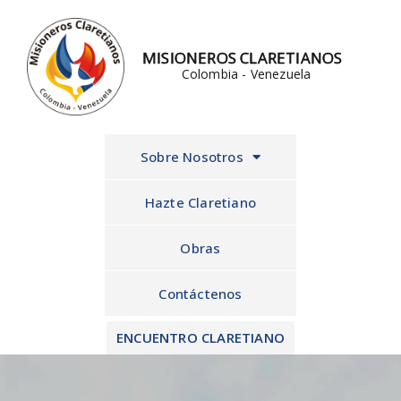
Ir
al
MISIONEROS CLARETIANOS
contenido
Colombia - Venezuela
Sobre Nosotros
Hazte Claretiano
Obras
Contáctenos
ENCUENTRO CLARETIANO