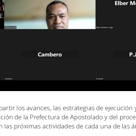
partir los avances, las estrategias de ejecución
cción de la Prefectura de Apostolado y del proc
n las próximas actividades de cada una de las á