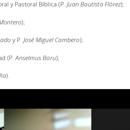
ral y Pastoral Bíblica (P.
Juan Bautista Flórez
);
 Montero
);
cado
y P.
José Miguel Cambero
);
ad (P.
Anselmus Baru
);
lla
).