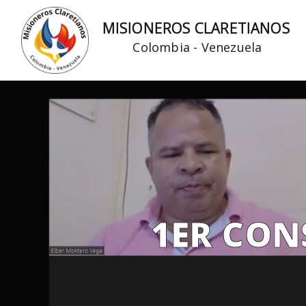
Ir
MISIONEROS CLARETIANOS
al
Colombia - Venezuela
contenido
1ER CON